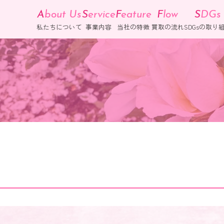
A
bout Us
S
ervice
F
eature
F
low
S
DGs
私たちについて
事業内容
当社の特徴
買取の流れ
SDGsの取り