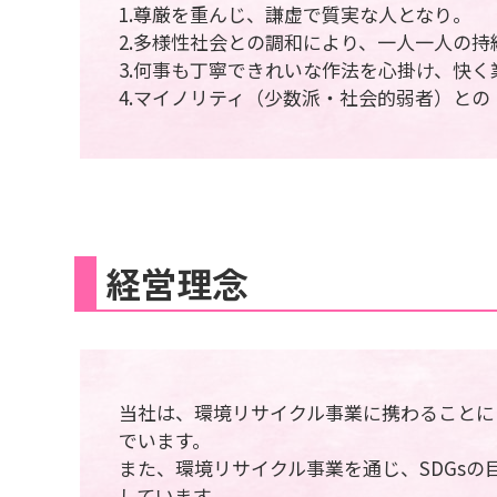
1.尊厳を重んじ、謙虚で質実な人となり。
2.多様性社会との調和により、一人一人の
3.何事も丁寧できれいな作法を心掛け、快く
4.マイノリティ（少数派・社会的弱者）と
経営理念
当社は、環境リサイクル事業に携わることに
でいます。
また、環境リサイクル事業を通じ、SDGs
しています。